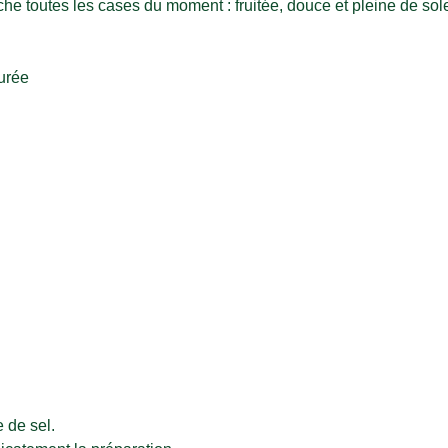
he toutes les cases du moment : fruitée, douce et pleine de sole
surée
 de sel.