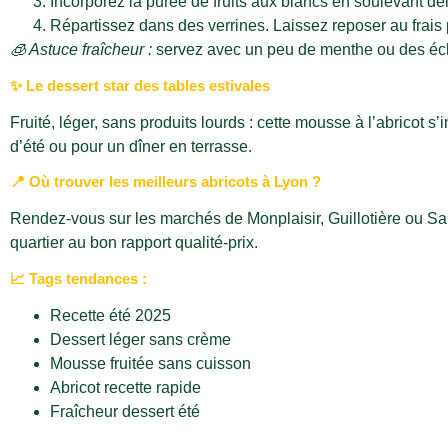
Incorporez la purée de fruits aux blancs en soulevant dé
Répartissez dans des verrines. Laissez reposer au frais
🧊 Astuce fraîcheur :
servez avec un peu de menthe ou des écl
✨ Le dessert star des tables estivales
Fruité, léger, sans produits lourds : cette mousse à l’abricot 
d’été ou pour un dîner en terrasse.
📍 Où trouver les meilleurs abricots à Lyon ?
Rendez-vous sur les marchés de Monplaisir, Guillotière ou Sai
quartier au bon rapport qualité-prix.
📈 Tags tendances :
Recette été 2025
Dessert léger sans crème
Mousse fruitée sans cuisson
Abricot recette rapide
Fraîcheur dessert été