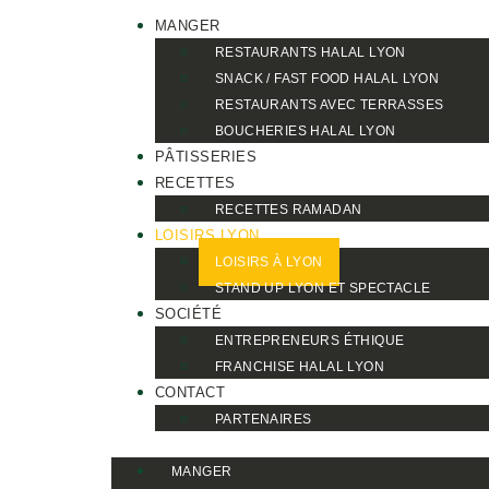
MANGER
RESTAURANTS HALAL LYON
SNACK / FAST FOOD HALAL LYON
RESTAURANTS AVEC TERRASSES
BOUCHERIES HALAL LYON
PÂTISSERIES
RECETTES
RECETTES RAMADAN
LOISIRS LYON
LOISIRS À LYON
STAND UP LYON ET SPECTACLE
SOCIÉTÉ
ENTREPRENEURS ÉTHIQUE
FRANCHISE HALAL LYON
CONTACT
PARTENAIRES
MANGER