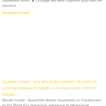
raffinement sucré ! 🎄 La magie des fêtes s’exprime aussi dans les
douceurs
Découvrir la recette
BLONDIE COOKIE : LES MEILLEURS COOKIES MI-CUITS DE
LYON DÉSORMAIS DISPONIBLES À GRAND HÔTEL-DIEU ET
MIRIBEL !
Blondie Cookie : Quand Mes Breaks Gourmands se Transforment
en Pur Plaisir Eva Senzacqua, mannequin et influenceuse