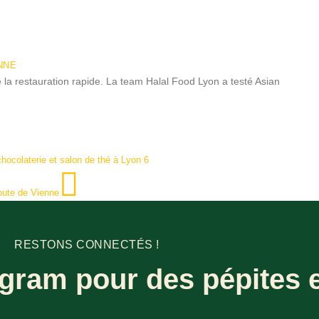
NNE
de la restauration rapide. La team Halal Food Lyon a testé Asian
chocolaterie et salon de thé à Lyon 6
oute de Vienne
RESTONS CONNECTÉS !
gram pour des pépites e