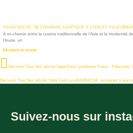
ASIAN HOUSE, RESTAURANT ASIATIQUE À LYON ET VILLEURBA
À mi-chemin entre la cuisine traditionnelle de l’Asie et la modernité 
House, un
Découvrir la recette
Découvrir Tous Nos articles Halal Food Lyon
Dorner Frères : Pâtisserie, 
Découvrir Tous Nos articles Halal Food Lyon
BARBACOA, restaurant à lyon r
Suivez-nous sur insta