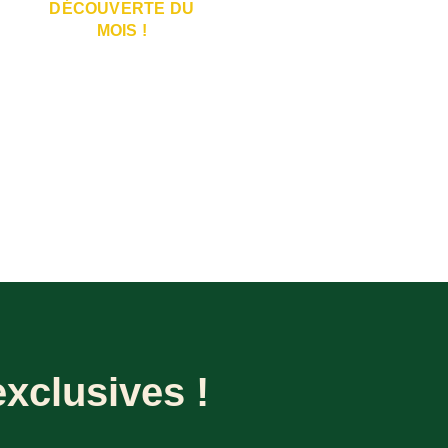
DÉCOUVERTE DU
MOIS !
MADE IN LYON
xclusives !