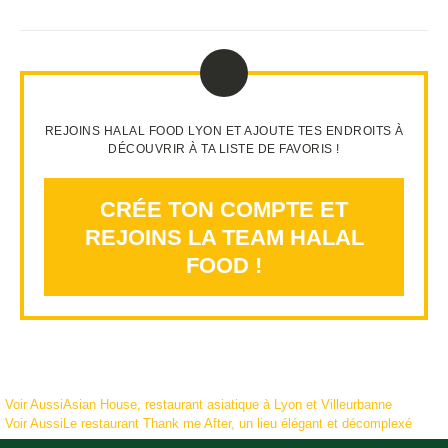
REJOINS HALAL FOOD LYON ET AJOUTE TES ENDROITS À
DÉCOUVRIR À TA LISTE DE FAVORIS !
CRÉE TON COMPTE ET
REJOINS LA TEAM HALAL
FOOD !
Voir Aussi
Asian House, restaurant asiatique à Lyon et Villeurbanne
Voir Aussi
Le restaurant Thank me After, un lieu élégant et décomplexé