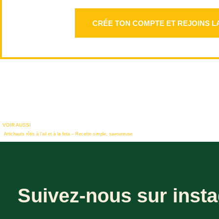
CRÉE TON COMPTE ET REJOINS L
VOIR AUSSI
Artichauts rôtis à l’ail et à la feta – Recette simple, savoureuse
Suivez-nous sur insta