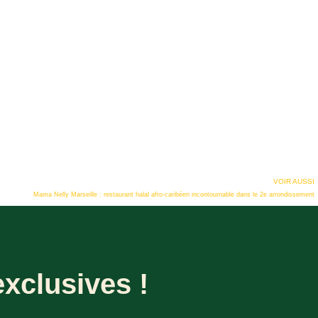
VOIR AUSSI
Mama Nelly Marseille : restaurant halal afro-caribéen incontournable dans le 2e arrondissement
xclusives !