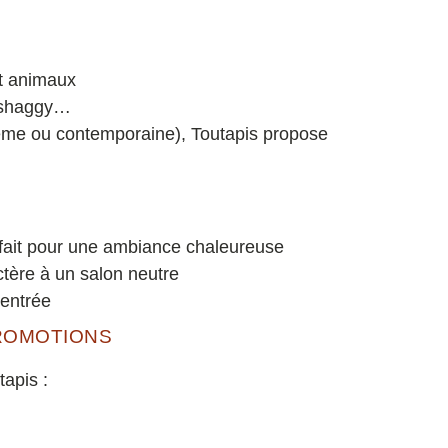
et animaux
, shaggy…
ème ou contemporaine), Toutapis propose
fait pour une ambiance chaleureuse
ctère à un salon neutre
’entrée
PROMOTIONS
tapis :