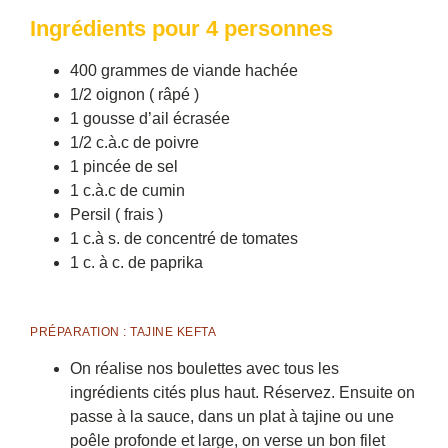
Ingrédients pour 4 personnes
400 grammes de viande hachée
1/2 oignon ( râpé )
1 gousse d’ail écrasée
1/2 c.à.c de poivre
1 pincée de sel
1 c.à.c de cumin
Persil ( frais )
1 c.à s. de concentré de tomates
1 c. à c. de paprika
PRÉPARATION : TAJINE KEFTA
On réalise nos boulettes avec tous les
ingrédients cités plus haut. Réservez. Ensuite on
passe à la sauce, dans un plat à tajine ou une
poêle profonde et large, on verse un bon filet