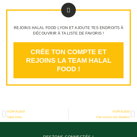
REJOINS HALAL FOOD LYON ET AJOUTE TES ENDROITS À
DÉCOUVRIR À TA LISTE DE FAVORIS !
CRÉE TON COMPTE ET
REJOINS LA TEAM HALAL
FOOD !
VOIR AUSSI
VOIR AUSSI
Tajine kefta
Pain maison très Moelleux