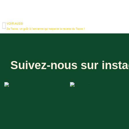
VOIR AUSSI
Ze Tacos, un goût à l’ancienne qui respecte la recette du Tacos !
Suivez-nous sur insta