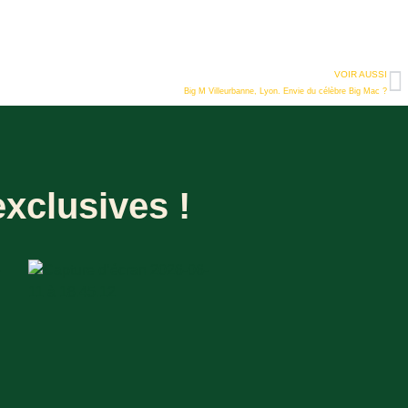
VOIR AUSSI
Big M Villeurbanne, Lyon. Envie du célèbre Big Mac ?
xclusives !