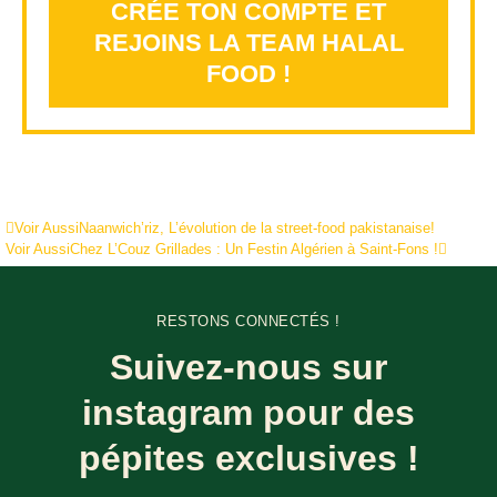
CRÉE TON COMPTE ET
REJOINS LA TEAM HALAL
FOOD !
Voir Aussi
Naanwich’riz, L’évolution de la street-food pakistanaise!
Voir Aussi
Chez L’Couz Grillades : Un Festin Algérien à Saint-Fons !
RESTONS CONNECTÉS !
Suivez-nous sur
instagram pour des
pépites exclusives !