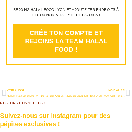
REJOINS HALAL FOOD LYON ET AJOUTE TES ENDROITS À
DÉCOUVRIR À TA LISTE DE FAVORIS !
CRÉE TON COMPTE ET
REJOINS LA TEAM HALAL
FOOD !
VOIR AUSSI
VOIR AUSSI
Noham Pâtisserie Lyon 9 – Le flan qui vaut clairement le détour
Salle de sport femme à Lyon : oser commencer quand on n’a jamais osé
RESTONS CONNECTÉS !
Suivez-nous sur instagram pour des
pépites exclusives !